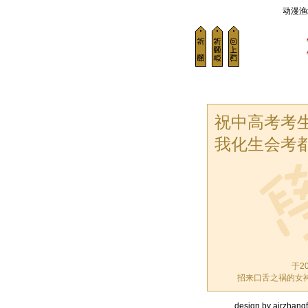
动漫渔
祝中高考考
我化生会考都
于20
招来口舌之祸的女
design by airzhangfi