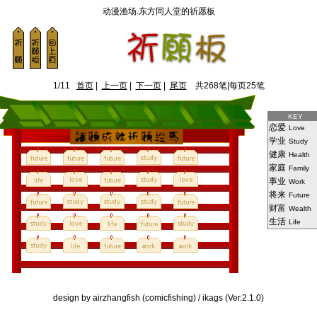
动漫渔场.东方同人堂的祈愿板
1/11
首页
|
上一页
|
下一页
|
尾页
共268笔|每页25笔
KEY
恋爱
Love
学业
Study
健康
Health
家庭
Family
事业
Work
将来
Future
财富
Wealth
生活
Life
design by airzhangfish (comicfishing) / ikags (Ver.2.1.0)