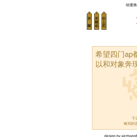
动漫渔
希望四门ap
以和对象奔
于2
略弱的
design by airzhangfi