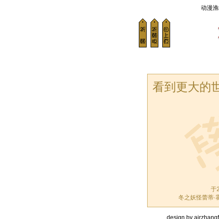
动漫渔
看到更大的
于2
冬之妖怪蕾蒂·
design by airzhangfi